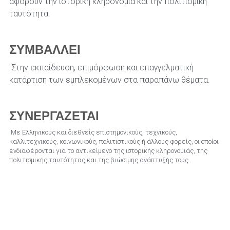
αφορούν την ιστορική κληρονομιά και την πολιτισμική 
ταυτότητα.
ΣΥΜΒΑΛΛΕΙ
 Στην εκπαίδευση, επιμόρφωση και επαγγελματική 
κατάρτιση των εμπλεκομένων στα παραπάνω θέματα.
ΣΥΝΕΡΓΑΖΕΤΑΙ
 Με Ελληνικούς και διεθνείς επιστημονικούς, τεχνικούς, 
καλλιτεχνικούς, κοινωνικούς, πολιτιστικούς ή άλλους φορείς, οι οποίοι 
ενδιαφέρονται για το αντικείμενο της ιστορικής κληρονομιάς, της 
πολιτισμικής ταυτότητας και της βιώσιμης ανάπτυξής τους.
ΕΝΔΙΑΦΕΡΕΤΑΙ
Για την ενημέρωση και ενεργητική συμμετοχή του κοινού 
στη προστασία, συντήρηση και ανάδειξη της ιστορικής 